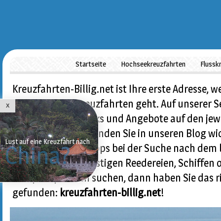
Startseite
Hochseekreuzfahrten
Flussk
Kreuzfahrten-Billig.net ist Ihre erste Adresse, 
preisgünstige Kreuzfahrten geht. Auf unserer S
X
einen wertvolle Links und Angebote auf den jew
und zum anderen finden Sie in unseren Blog wi
Lust auf eine Kreuzfahrt nach
China?
und brauchbare Tipps bei der Suche nach dem 
Wenn Sie nach günstigen Reedereien, Schiffen 
Komplettpaketen suchen, dann haben Sie das ri
gefunden:
kreuzfahrten-billig.net
!